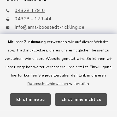
04328 179-0
04328 - 179-44
info@amt-boostedt-rickling.de
Mit Ihrer Zustimmung verwenden wir auf dieser Website
sog. Tracking-Cookies, die es uns ermöglichen besser zu
Quicklinks
verstehen, wie unsere Website genutzt wird. So können wir
Amt Boostedt-Rickling
unser Angebot weiter verbessern. Ihre erteilte Einwilligung
hierfür können Sie jederzeit über den Link in unseren
Amtsbroschüre
Datenschutzhinweisen
widerrufen.
Kreis Segeberg
Ich stimme zu
Ich stimme nicht zu
Wege-Zweckverband