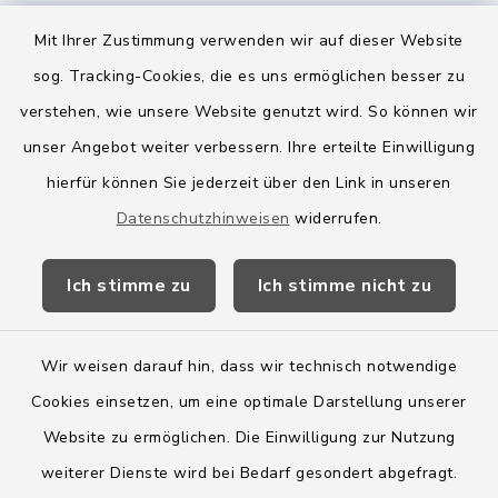
Mit Ihrer Zustimmung verwenden wir auf dieser Website
sog. Tracking-Cookies, die es uns ermöglichen besser zu
Quicklinks
verstehen, wie unsere Website genutzt wird. So können wir
Amt Boostedt-Rickling
unser Angebot weiter verbessern. Ihre erteilte Einwilligung
hierfür können Sie jederzeit über den Link in unseren
Amtsbroschüre
Datenschutzhinweisen
widerrufen.
Kreis Segeberg
Ich stimme zu
Ich stimme nicht zu
Wege-Zweckverband
Wir weisen darauf hin, dass wir technisch notwendige
Cookies einsetzen, um eine optimale Darstellung unserer
Website zu ermöglichen. Die Einwilligung zur Nutzung
Kontakt
weiterer Dienste wird bei Bedarf gesondert abgefragt.