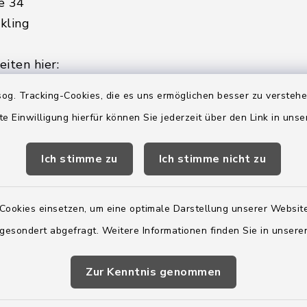
e 34
kling
iten hier:
ienstag, Donnerstag,
og. Tracking-Cookies, die es uns ermöglichen besser zu versteh
te Einwilligung hierfür können Sie jederzeit über den Link in uns
2:00 Uhr
Ich stimme zu
Ich stimme nicht zu
ätzlich am Donnerstag:
8:00 Uhr
Cookies einsetzen, um eine optimale Darstellung unserer Website
 179-0
 gesondert abgefragt. Weitere Informationen finden Sie in unser
 - 179-44
amt-boostedt-
Zur Kenntnis genommen
e