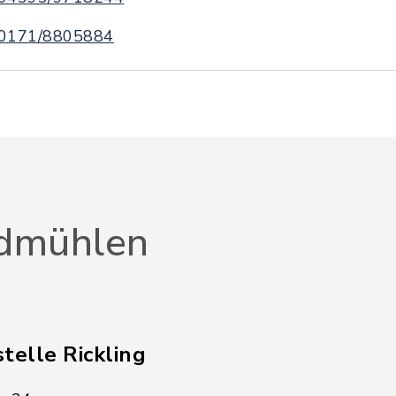
0171/8805884
dmühlen
telle Rickling