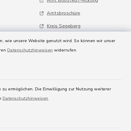
Amt Boostedt-Rickling
Amtsbroschüre
Kreis Segeberg
Wege-Zweckverband
en, wie unsere Website genutzt wird. So können wir unser
eren
Datenschutzhinweisen
widerrufen.
 zu ermöglichen. Die Einwilligung zur Nutzung weiterer
en
Datenschutzhinweisen
.