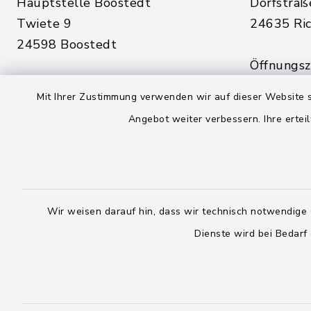
Hauptstelle Boostedt
Dorfstraß
Twiete 9
24635 Ric
24598 Boostedt
Öffnungsze
Öffnungszeiten hier:
Montag, D
Mit Ihrer Zustimmung verwenden wir auf dieser Website s
Montag, Dienstag, Donnerstag,
Freitag:
Angebot weiter verbessern. Ihre erteil
Freitag:
08:00 - 1
08:00 - 12:00 Uhr
sowie zus
sowie zusätzlich am Dienstag:
14:00 - 1
14:00 - 18:00 Uhr
Wir weisen darauf hin, dass wir technisch notwendige 
04328
Dienste wird bei Bedarf
04393 9976-0
04328
04393 9976-50
info@
rickling.d
info@amt-boostedt-
rickling.de