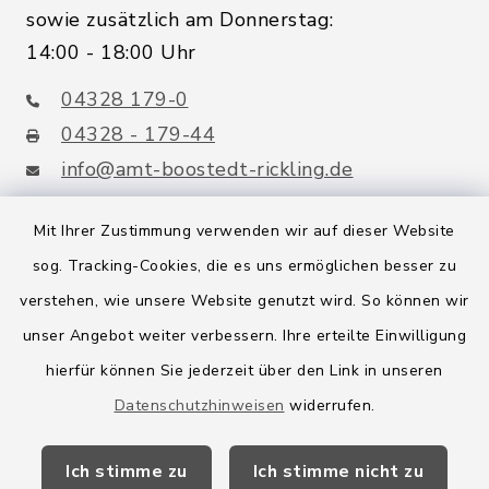
sowie zusätzlich am Donnerstag:
14:00 - 18:00 Uhr
04328 179-0
04328 - 179-44
info@amt-boostedt-rickling.de
Mit Ihrer Zustimmung verwenden wir auf dieser Website
sog. Tracking-Cookies, die es uns ermöglichen besser zu
Quicklinks
verstehen, wie unsere Website genutzt wird. So können wir
Amt Boostedt-Rickling
unser Angebot weiter verbessern. Ihre erteilte Einwilligung
hierfür können Sie jederzeit über den Link in unseren
Amtsbroschüre
Datenschutzhinweisen
widerrufen.
Kreis Segeberg
Ich stimme zu
Ich stimme nicht zu
Wege-Zweckverband