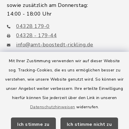
sowie zusätzlich am Donnerstag:
14:00 - 18:00 Uhr
04328 179-0
04328 - 179-44
info@amt-boostedt-rickling.de
Mit Ihrer Zustimmung verwenden wir auf dieser Website
sog. Tracking-Cookies, die es uns ermöglichen besser zu
Quicklinks
verstehen, wie unsere Website genutzt wird. So können wir
Amt Boostedt-Rickling
unser Angebot weiter verbessern. Ihre erteilte Einwilligung
hierfür können Sie jederzeit über den Link in unseren
Amtsbroschüre
Datenschutzhinweisen
widerrufen.
Kreis Segeberg
Ich stimme zu
Ich stimme nicht zu
Wege-Zweckverband