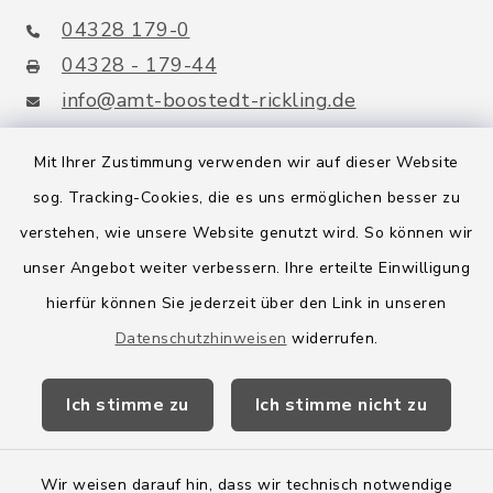
04328 179-0
04328 - 179-44
info@amt-boostedt-rickling.de
Mit Ihrer Zustimmung verwenden wir auf dieser Website
sog. Tracking-Cookies, die es uns ermöglichen besser zu
Quicklinks
verstehen, wie unsere Website genutzt wird. So können wir
Amt Boostedt-Rickling
unser Angebot weiter verbessern. Ihre erteilte Einwilligung
hierfür können Sie jederzeit über den Link in unseren
Amtsbroschüre
Datenschutzhinweisen
widerrufen.
Kreis Segeberg
Ich stimme zu
Ich stimme nicht zu
Wege-Zweckverband
Wir weisen darauf hin, dass wir technisch notwendige