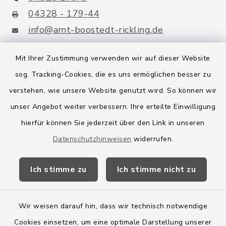
04328 - 179-44
info@amt-boostedt-rickling.de
Mit Ihrer Zustimmung verwenden wir auf dieser Website
sog. Tracking-Cookies, die es uns ermöglichen besser zu
Quicklinks
verstehen, wie unsere Website genutzt wird. So können wir
Amt Boostedt-Rickling
unser Angebot weiter verbessern. Ihre erteilte Einwilligung
hierfür können Sie jederzeit über den Link in unseren
Amtsbroschüre
Datenschutzhinweisen
widerrufen.
Kreis Segeberg
Ich stimme zu
Ich stimme nicht zu
Wege-Zweckverband
Wir weisen darauf hin, dass wir technisch notwendige
Cookies einsetzen, um eine optimale Darstellung unserer