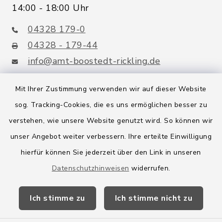
14:00 - 18:00 Uhr
04328 179-0
04328 - 179-44
info@amt-boostedt-rickling.de
Mit Ihrer Zustimmung verwenden wir auf dieser Website
sog. Tracking-Cookies, die es uns ermöglichen besser zu
Quicklinks
verstehen, wie unsere Website genutzt wird. So können wir
Amt Boostedt-Rickling
unser Angebot weiter verbessern. Ihre erteilte Einwilligung
hierfür können Sie jederzeit über den Link in unseren
Amtsbroschüre
Datenschutzhinweisen
widerrufen.
Kreis Segeberg
Ich stimme zu
Ich stimme nicht zu
Wege-Zweckverband