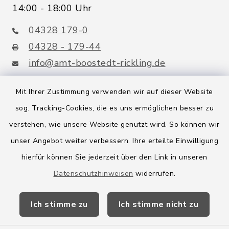
14:00 - 18:00 Uhr
04328 179-0
04328 - 179-44
info@amt-boostedt-rickling.de
Mit Ihrer Zustimmung verwenden wir auf dieser Website
sog. Tracking-Cookies, die es uns ermöglichen besser zu
Quicklinks
verstehen, wie unsere Website genutzt wird. So können wir
Amt Boostedt-Rickling
unser Angebot weiter verbessern. Ihre erteilte Einwilligung
hierfür können Sie jederzeit über den Link in unseren
Amtsbroschüre
Datenschutzhinweisen
widerrufen.
Kreis Segeberg
Ich stimme zu
Ich stimme nicht zu
Wege-Zweckverband