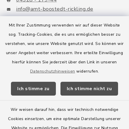
info@amt-boostedt-rickling.de
Mit Ihrer Zustimmung verwenden wir auf dieser Website
sog. Tracking-Cookies, die es uns ermöglichen besser zu
Quicklinks
verstehen, wie unsere Website genutzt wird. So können wir
Amt Boostedt-Rickling
unser Angebot weiter verbessern. Ihre erteilte Einwilligung
hierfür können Sie jederzeit über den Link in unseren
Amtsbroschüre
Datenschutzhinweisen
widerrufen.
Kreis Segeberg
Ich stimme zu
Ich stimme nicht zu
Wege-Zweckverband
Wir weisen darauf hin, dass wir technisch notwendige
Cookies einsetzen, um eine optimale Darstellung unserer
Website zu ermöglichen. Die Einwilligung zur Nutzung