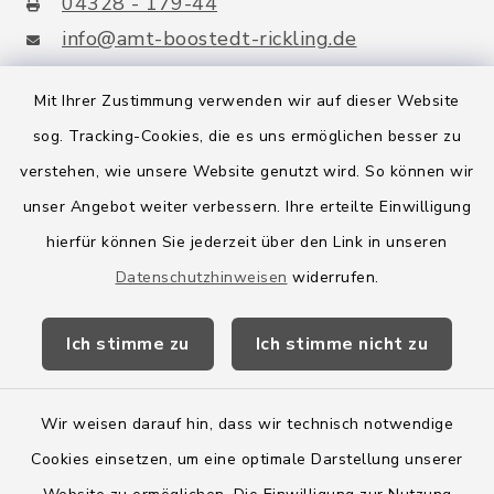
04328 - 179-44
info@amt-boostedt-rickling.de
Mit Ihrer Zustimmung verwenden wir auf dieser Website
sog. Tracking-Cookies, die es uns ermöglichen besser zu
Quicklinks
verstehen, wie unsere Website genutzt wird. So können wir
Amt Boostedt-Rickling
unser Angebot weiter verbessern. Ihre erteilte Einwilligung
hierfür können Sie jederzeit über den Link in unseren
Amtsbroschüre
Datenschutzhinweisen
widerrufen.
Kreis Segeberg
Ich stimme zu
Ich stimme nicht zu
Wege-Zweckverband
Wir weisen darauf hin, dass wir technisch notwendige
Cookies einsetzen, um eine optimale Darstellung unserer