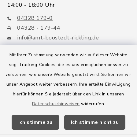
14:00 - 18:00 Uhr
04328 179-0
04328 - 179-44
info@amt-boostedt-rickling.de
Mit Ihrer Zustimmung verwenden wir auf dieser Website
sog. Tracking-Cookies, die es uns ermöglichen besser zu
Quicklinks
verstehen, wie unsere Website genutzt wird. So können wir
Amt Boostedt-Rickling
unser Angebot weiter verbessern. Ihre erteilte Einwilligung
hierfür können Sie jederzeit über den Link in unseren
Amtsbroschüre
Datenschutzhinweisen
widerrufen.
Kreis Segeberg
Ich stimme zu
Ich stimme nicht zu
Wege-Zweckverband