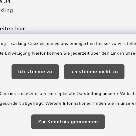
e 34
kling
iten hier:
ienstag, Donnerstag,
og. Tracking-Cookies, die es uns ermöglichen besser zu versteh
te Einwilligung hierfür können Sie jederzeit über den Link in uns
2:00 Uhr
Ich stimme zu
Ich stimme nicht zu
ätzlich am Donnerstag:
8:00 Uhr
Cookies einsetzen, um eine optimale Darstellung unserer Website
 179-0
 gesondert abgefragt. Weitere Informationen finden Sie in unser
 - 179-44
amt-boostedt-
Zur Kenntnis genommen
e