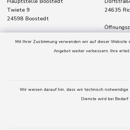
Hauptstelle Boostedt
Dorfstraß
Twiete 9
24635 Ric
24598 Boostedt
Öffnungsze
Öffnungszeiten hier:
Montag, D
Mit Ihrer Zustimmung verwenden wir auf dieser Website s
Montag, Dienstag, Donnerstag,
Freitag:
Angebot weiter verbessern. Ihre erteil
Freitag:
08:00 - 1
08:00 - 12:00 Uhr
sowie zus
sowie zusätzlich am Dienstag:
14:00 - 1
14:00 - 18:00 Uhr
Wir weisen darauf hin, dass wir technisch notwendige 
04328
Dienste wird bei Bedarf
04393 9976-0
04328
04393 9976-50
info@
rickling.d
info@amt-boostedt-
rickling.de