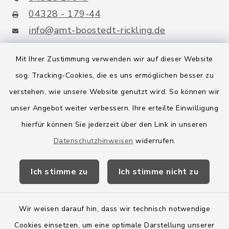
04328 - 179-44
info@amt-boostedt-rickling.de
Mit Ihrer Zustimmung verwenden wir auf dieser Website
sog. Tracking-Cookies, die es uns ermöglichen besser zu
Quicklinks
verstehen, wie unsere Website genutzt wird. So können wir
Amt Boostedt-Rickling
unser Angebot weiter verbessern. Ihre erteilte Einwilligung
hierfür können Sie jederzeit über den Link in unseren
Amtsbroschüre
Datenschutzhinweisen
widerrufen.
Kreis Segeberg
Ich stimme zu
Ich stimme nicht zu
Wege-Zweckverband
Wir weisen darauf hin, dass wir technisch notwendige
Cookies einsetzen, um eine optimale Darstellung unserer