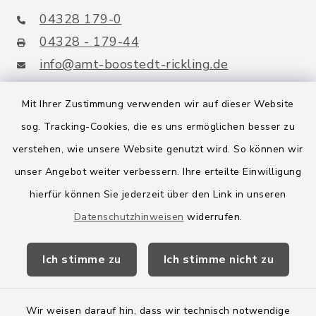
04328 179-0
04328 - 179-44
info@amt-boostedt-rickling.de
Mit Ihrer Zustimmung verwenden wir auf dieser Website
sog. Tracking-Cookies, die es uns ermöglichen besser zu
Quicklinks
verstehen, wie unsere Website genutzt wird. So können wir
Amt Boostedt-Rickling
unser Angebot weiter verbessern. Ihre erteilte Einwilligung
hierfür können Sie jederzeit über den Link in unseren
Amtsbroschüre
Datenschutzhinweisen
widerrufen.
Kreis Segeberg
Ich stimme zu
Ich stimme nicht zu
Wege-Zweckverband
Wir weisen darauf hin, dass wir technisch notwendige