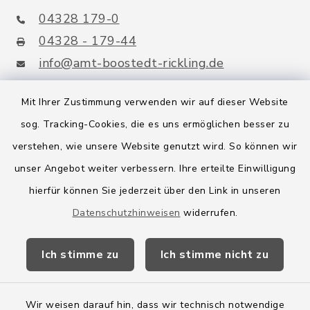
04328 179-0
04328 - 179-44
info@amt-boostedt-rickling.de
Mit Ihrer Zustimmung verwenden wir auf dieser Website
sog. Tracking-Cookies, die es uns ermöglichen besser zu
Quicklinks
verstehen, wie unsere Website genutzt wird. So können wir
Amt Boostedt-Rickling
unser Angebot weiter verbessern. Ihre erteilte Einwilligung
hierfür können Sie jederzeit über den Link in unseren
Amtsbroschüre
Datenschutzhinweisen
widerrufen.
Kreis Segeberg
Ich stimme zu
Ich stimme nicht zu
Wege-Zweckverband
Wir weisen darauf hin, dass wir technisch notwendige