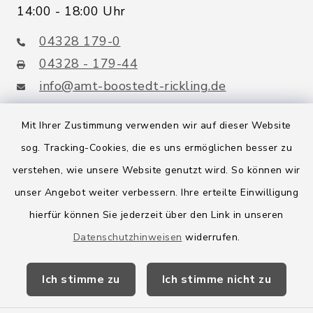
14:00 - 18:00 Uhr
04328 179-0
04328 - 179-44
info@amt-boostedt-rickling.de
Mit Ihrer Zustimmung verwenden wir auf dieser Website
sog. Tracking-Cookies, die es uns ermöglichen besser zu
Quicklinks
verstehen, wie unsere Website genutzt wird. So können wir
Amt Boostedt-Rickling
unser Angebot weiter verbessern. Ihre erteilte Einwilligung
hierfür können Sie jederzeit über den Link in unseren
Amtsbroschüre
Datenschutzhinweisen
widerrufen.
Kreis Segeberg
Ich stimme zu
Ich stimme nicht zu
Wege-Zweckverband