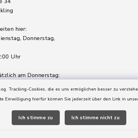
e 34
kling
iten hier:
ienstag, Donnerstag,
2:00 Uhr
ätzlich am Donnerstag:
8:00 Uhr
og. Tracking-Cookies, die es uns ermöglichen besser zu versteh
 179-0
te Einwilligung hierfür können Sie jederzeit über den Link in uns
 - 179-44
amt-boostedt-
Ich stimme zu
Ich stimme nicht zu
e