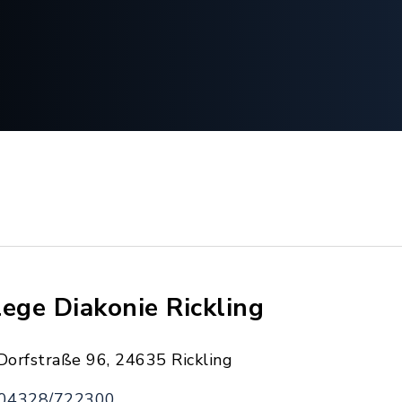
lege Diakonie Rickling
Dorfstraße 96, 24635 Rickling
04328/722300