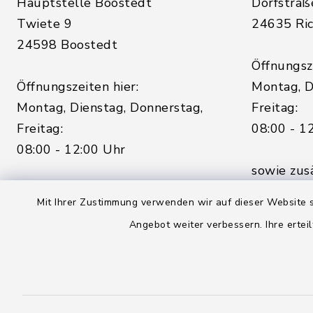
Hauptstelle Boostedt
Dorfstraß
Twiete 9
24635 Ric
24598 Boostedt
Öffnungsze
Öffnungszeiten hier:
Montag, D
Montag, Dienstag, Donnerstag,
Freitag:
Freitag:
08:00 - 1
08:00 - 12:00 Uhr
sowie zus
sowie zusätzlich am Dienstag:
14:00 - 1
Mit Ihrer Zustimmung verwenden wir auf dieser Website s
14:00 - 18:00 Uhr
04328
Angebot weiter verbessern. Ihre erteil
04393 9976-0
04328
04393 9976-50
info@
rickling.d
info@amt-boostedt-
rickling.de