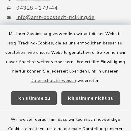
04328 - 179-44
info@amt-boostedt-rickling.de
Mit Ihrer Zustimmung verwenden wir auf dieser Website
sog. Tracking-Cookies, die es uns ermöglichen besser zu
Quicklinks
verstehen, wie unsere Website genutzt wird. So können wir
Amt Boostedt-Rickling
unser Angebot weiter verbessern. Ihre erteilte Einwilligung
hierfür können Sie jederzeit über den Link in unseren
Amtsbroschüre
Datenschutzhinweisen
widerrufen.
Kreis Segeberg
Ich stimme zu
Ich stimme nicht zu
Wege-Zweckverband
Wir weisen darauf hin, dass wir technisch notwendige
Cookies einsetzen, um eine optimale Darstellung unserer