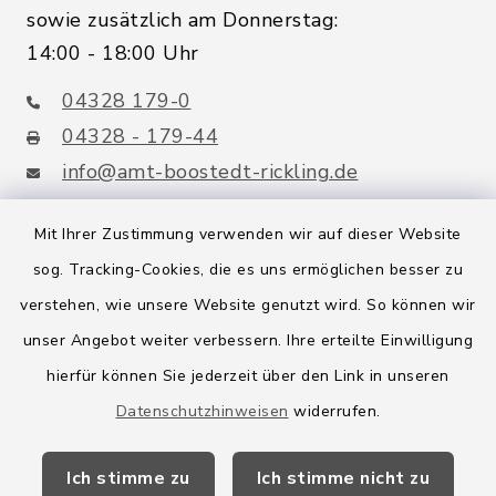
sowie zusätzlich am Donnerstag:
14:00 - 18:00 Uhr
04328 179-0
04328 - 179-44
info@amt-boostedt-rickling.de
Mit Ihrer Zustimmung verwenden wir auf dieser Website
sog. Tracking-Cookies, die es uns ermöglichen besser zu
Quicklinks
verstehen, wie unsere Website genutzt wird. So können wir
Amt Boostedt-Rickling
unser Angebot weiter verbessern. Ihre erteilte Einwilligung
hierfür können Sie jederzeit über den Link in unseren
Amtsbroschüre
Datenschutzhinweisen
widerrufen.
Kreis Segeberg
Ich stimme zu
Ich stimme nicht zu
Wege-Zweckverband