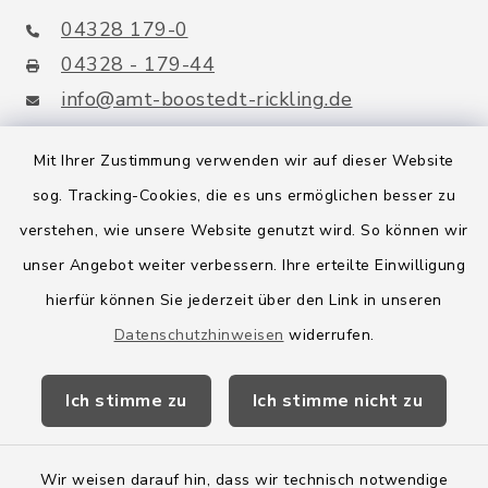
04328 179-0
04328 - 179-44
info@amt-boostedt-rickling.de
Mit Ihrer Zustimmung verwenden wir auf dieser Website
sog. Tracking-Cookies, die es uns ermöglichen besser zu
Quicklinks
verstehen, wie unsere Website genutzt wird. So können wir
Amt Boostedt-Rickling
unser Angebot weiter verbessern. Ihre erteilte Einwilligung
hierfür können Sie jederzeit über den Link in unseren
Amtsbroschüre
Datenschutzhinweisen
widerrufen.
Kreis Segeberg
Ich stimme zu
Ich stimme nicht zu
Wege-Zweckverband
Wir weisen darauf hin, dass wir technisch notwendige