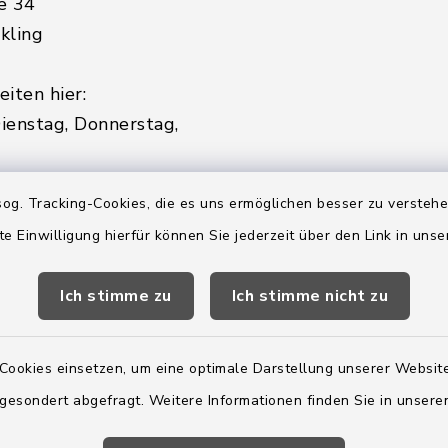
e 34
kling
iten hier:
ienstag, Donnerstag,
2:00 Uhr
og. Tracking-Cookies, die es uns ermöglichen besser zu versteh
te Einwilligung hierfür können Sie jederzeit über den Link in uns
ätzlich am Donnerstag:
8:00 Uhr
Ich stimme zu
Ich stimme nicht zu
 179-0
 - 179-44
Cookies einsetzen, um eine optimale Darstellung unserer Website
amt-boostedt-
 gesondert abgefragt. Weitere Informationen finden Sie in unser
e