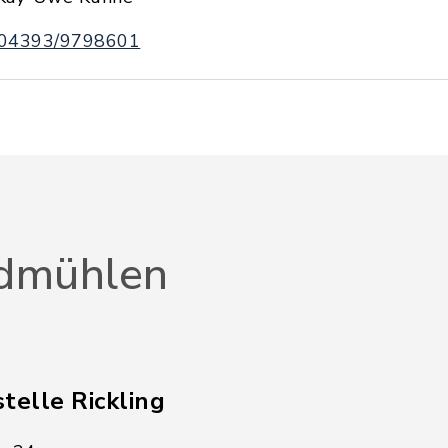
04393/9798601
dmühlen
telle Rickling