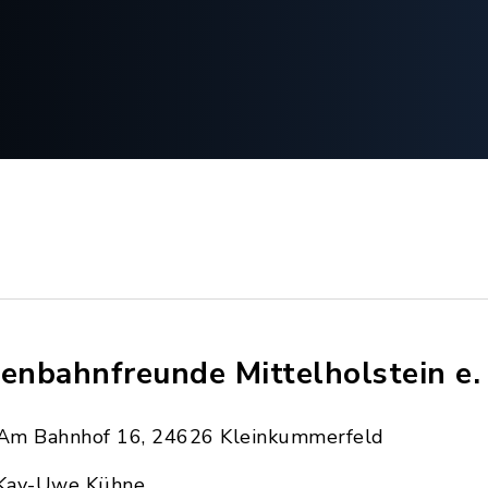
senbahnfreunde Mittelholstein e.
Am Bahnhof 16, 24626 Kleinkummerfeld
Kay-Uwe Kühne