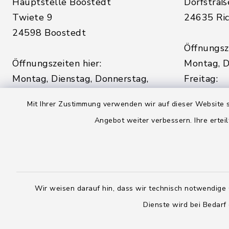
Hauptstelle Boostedt
Dorfstraß
Twiete 9
24635 Ric
24598 Boostedt
Öffnungsze
Öffnungszeiten hier:
Montag, D
Montag, Dienstag, Donnerstag,
Freitag:
Freitag:
08:00 - 1
Mit Ihrer Zustimmung verwenden wir auf dieser Website s
08:00 - 12:00 Uhr
Angebot weiter verbessern. Ihre erteil
sowie zus
sowie zusätzlich am Dienstag:
14:00 - 1
14:00 - 18:00 Uhr
04328
04393 9976-0
04328
Wir weisen darauf hin, dass wir technisch notwendige 
04393 9976-50
info@
Dienste wird bei Bedarf
rickling.d
info@amt-boostedt-
rickling.de