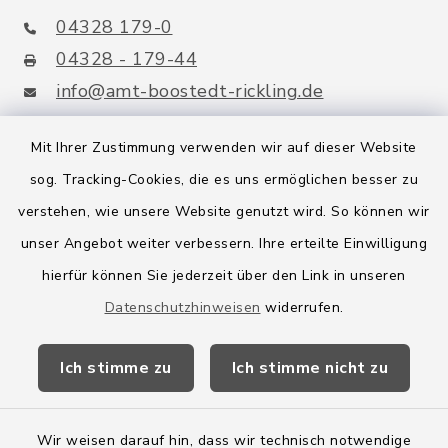
04328 179-0
04328 - 179-44
info@amt-boostedt-rickling.de
Mit Ihrer Zustimmung verwenden wir auf dieser Website
sog. Tracking-Cookies, die es uns ermöglichen besser zu
Quicklinks
verstehen, wie unsere Website genutzt wird. So können wir
Amt Boostedt-Rickling
unser Angebot weiter verbessern. Ihre erteilte Einwilligung
hierfür können Sie jederzeit über den Link in unseren
Amtsbroschüre
Datenschutzhinweisen
widerrufen.
Kreis Segeberg
Ich stimme zu
Ich stimme nicht zu
Wege-Zweckverband
Wir weisen darauf hin, dass wir technisch notwendige