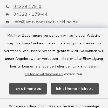
04328 179-0
04328 - 179-44
info@amt-boostedt-rickling.de
Mit Ihrer Zustimmung verwenden wir auf dieser Website
sog. Tracking-Cookies, die es uns ermöglichen besser zu
Quicklinks
verstehen, wie unsere Website genutzt wird. So können wir
Amt Boostedt-Rickling
unser Angebot weiter verbessern. Ihre erteilte Einwilligung
hierfür können Sie jederzeit über den Link in unseren
Amtsbroschüre
Datenschutzhinweisen
widerrufen.
Kreis Segeberg
Ich stimme zu
Ich stimme nicht zu
Wege-Zweckverband
Wir weisen darauf hin, dass wir technisch notwendige