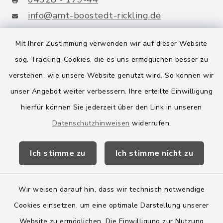
info@amt-boostedt-rickling.de
Mit Ihrer Zustimmung verwenden wir auf dieser Website
sog. Tracking-Cookies, die es uns ermöglichen besser zu
Quicklinks
verstehen, wie unsere Website genutzt wird. So können wir
Amt Boostedt-Rickling
unser Angebot weiter verbessern. Ihre erteilte Einwilligung
hierfür können Sie jederzeit über den Link in unseren
Amtsbroschüre
Datenschutzhinweisen
widerrufen.
Kreis Segeberg
Ich stimme zu
Ich stimme nicht zu
Wege-Zweckverband
Wir weisen darauf hin, dass wir technisch notwendige
Cookies einsetzen, um eine optimale Darstellung unserer
Website zu ermöglichen. Die Einwilligung zur Nutzung