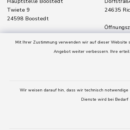
Hauptstelle Boostedt
Dorfstraß
Twiete 9
24635 Ric
24598 Boostedt
Öffnungsze
Öffnungszeiten hier:
Montag, D
Mit Ihrer Zustimmung verwenden wir auf dieser Website s
Montag, Dienstag, Donnerstag,
Freitag:
Angebot weiter verbessern. Ihre erteil
Freitag:
08:00 - 1
08:00 - 12:00 Uhr
sowie zus
sowie zusätzlich am Dienstag:
14:00 - 1
14:00 - 18:00 Uhr
Wir weisen darauf hin, dass wir technisch notwendige 
04328
Dienste wird bei Bedarf
04393 9976-0
04328
04393 9976-50
info@
rickling.d
info@amt-boostedt-
rickling.de