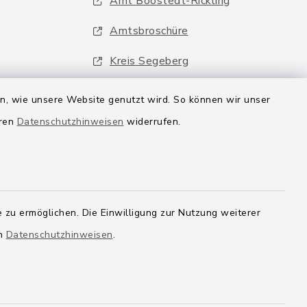
Amt Boostedt-Rickling
Amtsbroschüre
Kreis Segeberg
Wege-Zweckverband
en, wie unsere Website genutzt wird. So können wir unser
eren
Datenschutzhinweisen
widerrufen.
 zu ermöglichen. Die Einwilligung zur Nutzung weiterer
en
Datenschutzhinweisen
.