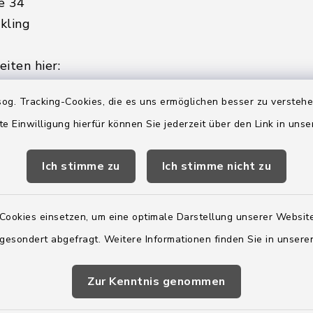
e 34
kling
iten hier:
ienstag, Donnerstag,
og. Tracking-Cookies, die es uns ermöglichen besser zu versteh
te Einwilligung hierfür können Sie jederzeit über den Link in uns
2:00 Uhr
Ich stimme zu
Ich stimme nicht zu
ätzlich am Donnerstag:
8:00 Uhr
Cookies einsetzen, um eine optimale Darstellung unserer Website
 179-0
 gesondert abgefragt. Weitere Informationen finden Sie in unser
 - 179-44
amt-boostedt-
Zur Kenntnis genommen
e