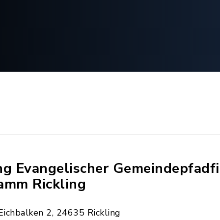
ng Evangelischer Gemeindepfadf
amm Rickling
Eichbalken 2, 24635 Rickling