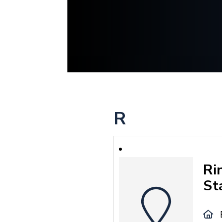
R
Ri
St