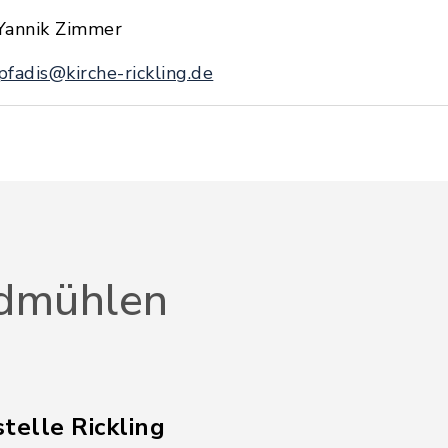
Yannik Zimmer
pfadis@kirche-rickling.de
dmühlen
telle Rickling