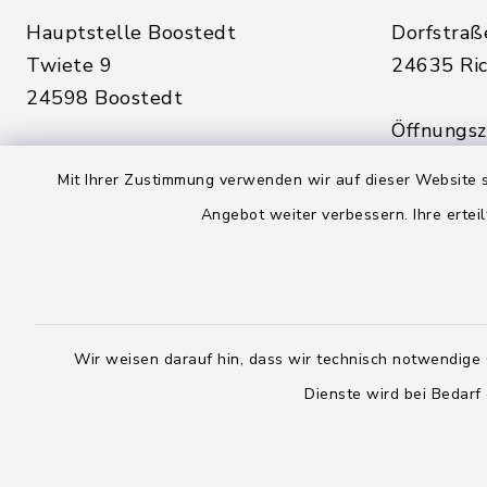
Hauptstelle Boostedt
Dorfstraß
Twiete 9
24635 Ric
24598 Boostedt
Öffnungsze
Öffnungszeiten hier:
Montag, D
Mit Ihrer Zustimmung verwenden wir auf dieser Website s
Montag, Dienstag, Donnerstag,
Freitag:
Angebot weiter verbessern. Ihre erteil
Freitag:
08:00 - 1
08:00 - 12:00 Uhr
sowie zus
sowie zusätzlich am Dienstag:
14:00 - 1
14:00 - 18:00 Uhr
Wir weisen darauf hin, dass wir technisch notwendige 
04328
Dienste wird bei Bedarf
04393 9976-0
04328
04393 9976-50
info@
rickling.d
info@amt-boostedt-