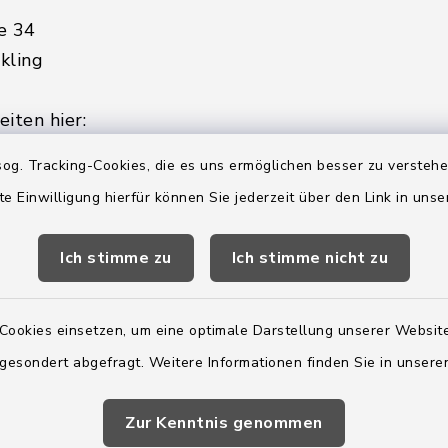
e 34
kling
iten hier:
ienstag, Donnerstag,
og. Tracking-Cookies, die es uns ermöglichen besser zu versteh
te Einwilligung hierfür können Sie jederzeit über den Link in uns
2:00 Uhr
Ich stimme zu
Ich stimme nicht zu
ätzlich am Donnerstag:
8:00 Uhr
Cookies einsetzen, um eine optimale Darstellung unserer Website
 179-0
 gesondert abgefragt. Weitere Informationen finden Sie in unser
 - 179-44
amt-boostedt-
Zur Kenntnis genommen
e