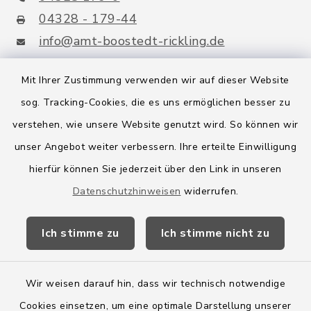
04328 - 179-44
info@amt-boostedt-rickling.de
Mit Ihrer Zustimmung verwenden wir auf dieser Website
sog. Tracking-Cookies, die es uns ermöglichen besser zu
Quicklinks
verstehen, wie unsere Website genutzt wird. So können wir
Amt Boostedt-Rickling
unser Angebot weiter verbessern. Ihre erteilte Einwilligung
hierfür können Sie jederzeit über den Link in unseren
Amtsbroschüre
Datenschutzhinweisen
widerrufen.
Kreis Segeberg
Ich stimme zu
Ich stimme nicht zu
Wege-Zweckverband
Wir weisen darauf hin, dass wir technisch notwendige
Cookies einsetzen, um eine optimale Darstellung unserer