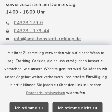
sowie zusätzlich am Donnerstag:
14:00 - 18:00 Uhr
04328 179-0
04328 - 179-44
info@amt-boostedt-rickling.de
Mit Ihrer Zustimmung verwenden wir auf dieser Website
sog. Tracking-Cookies, die es uns ermöglichen besser zu
Quicklinks
verstehen, wie unsere Website genutzt wird. So können wir
Amt Boostedt-Rickling
unser Angebot weiter verbessern. Ihre erteilte Einwilligung
hierfür können Sie jederzeit über den Link in unseren
Amtsbroschüre
Datenschutzhinweisen
widerrufen.
Kreis Segeberg
Ich stimme zu
Ich stimme nicht zu
Wege-Zweckverband