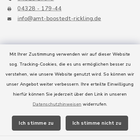
04328 - 179-44
info@amt-boostedt-rickling.de
Quicklinks
Mit Ihrer Zustimmung verwenden wir auf dieser Website
sog. Tracking-Cookies, die es uns ermöglichen besser zu
Amt Boostedt-Rickling
verstehen, wie unsere Website genutzt wird. So können wir
Amtsbroschüre
unser Angebot weiter verbessern. Ihre erteilte Einwilligung
Kreis Segeberg
hierfür können Sie jederzeit über den Link in unseren
Datenschutzhinweisen
widerrufen.
Wege-Zweckverband
Ich stimme zu
Ich stimme nicht zu