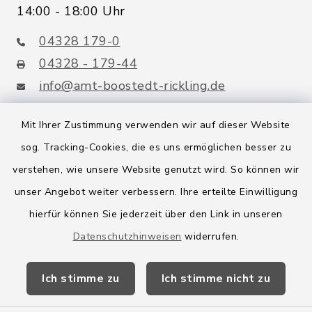
14:00 - 18:00 Uhr
04328 179-0
04328 - 179-44
info@amt-boostedt-rickling.de
Mit Ihrer Zustimmung verwenden wir auf dieser Website
sog. Tracking-Cookies, die es uns ermöglichen besser zu
Quicklinks
verstehen, wie unsere Website genutzt wird. So können wir
Amt Boostedt-Rickling
unser Angebot weiter verbessern. Ihre erteilte Einwilligung
hierfür können Sie jederzeit über den Link in unseren
Amtsbroschüre
Datenschutzhinweisen
widerrufen.
Kreis Segeberg
Ich stimme zu
Ich stimme nicht zu
Wege-Zweckverband