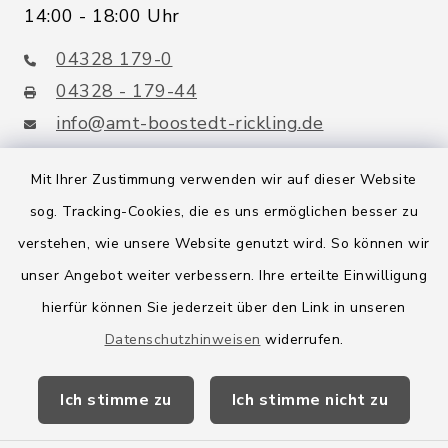
14:00 - 18:00 Uhr
04328 179-0
04328 - 179-44
info@amt-boostedt-rickling.de
Mit Ihrer Zustimmung verwenden wir auf dieser Website
sog. Tracking-Cookies, die es uns ermöglichen besser zu
Quicklinks
verstehen, wie unsere Website genutzt wird. So können wir
Amt Boostedt-Rickling
unser Angebot weiter verbessern. Ihre erteilte Einwilligung
hierfür können Sie jederzeit über den Link in unseren
Amtsbroschüre
Datenschutzhinweisen
widerrufen.
Kreis Segeberg
Ich stimme zu
Ich stimme nicht zu
Wege-Zweckverband