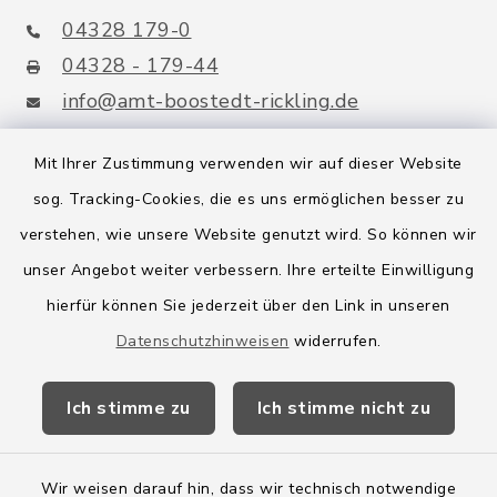
04328 179-0
04328 - 179-44
info@amt-boostedt-rickling.de
Mit Ihrer Zustimmung verwenden wir auf dieser Website
sog. Tracking-Cookies, die es uns ermöglichen besser zu
Quicklinks
verstehen, wie unsere Website genutzt wird. So können wir
Amt Boostedt-Rickling
unser Angebot weiter verbessern. Ihre erteilte Einwilligung
hierfür können Sie jederzeit über den Link in unseren
Amtsbroschüre
Datenschutzhinweisen
widerrufen.
Kreis Segeberg
Ich stimme zu
Ich stimme nicht zu
Wege-Zweckverband
Wir weisen darauf hin, dass wir technisch notwendige