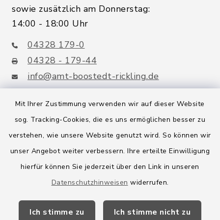
sowie zusätzlich am Donnerstag:
14:00 - 18:00 Uhr
04328 179-0
04328 - 179-44
info@amt-boostedt-rickling.de
Mit Ihrer Zustimmung verwenden wir auf dieser Website
sog. Tracking-Cookies, die es uns ermöglichen besser zu
Quicklinks
verstehen, wie unsere Website genutzt wird. So können wir
Amt Boostedt-Rickling
unser Angebot weiter verbessern. Ihre erteilte Einwilligung
hierfür können Sie jederzeit über den Link in unseren
Amtsbroschüre
Datenschutzhinweisen
widerrufen.
Kreis Segeberg
Ich stimme zu
Ich stimme nicht zu
Wege-Zweckverband