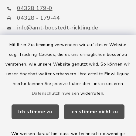
04328 179-0
04328 - 179-44
info@amt-boostedt-rickling.de
Mit Ihrer Zustimmung verwenden wir auf dieser Website
sog. Tracking-Cookies, die es uns ermöglichen besser zu
Quicklinks
verstehen, wie unsere Website genutzt wird. So können wir
Amt Boostedt-Rickling
unser Angebot weiter verbessern. Ihre erteilte Einwilligung
hierfür können Sie jederzeit über den Link in unseren
Amtsbroschüre
Datenschutzhinweisen
widerrufen.
Kreis Segeberg
Ich stimme zu
Ich stimme nicht zu
Wege-Zweckverband
Wir weisen darauf hin, dass wir technisch notwendige